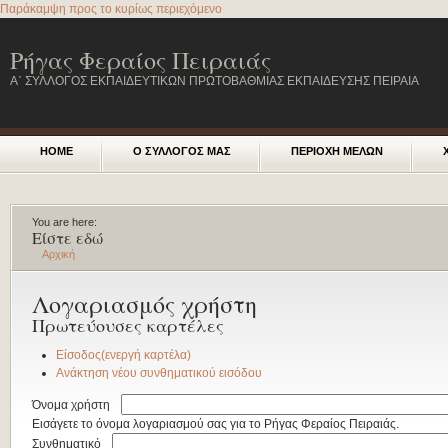
Παράκαμψη προς το κυρίως περιεχόμενο
Ρήγας Φεραίος Πειραιάς
Α΄ ΣΥΛΛΟΓΟΣ ΕΚΠΑΙΔΕΥΤΙΚΩΝ ΠΡΩΤΟΒΑΘΜΙΑΣ ΕΚΠΑΙΔΕΥΣΗΣ ΠΕΙΡΑΙΑ
HOME
Ο ΣΥΛΛΟΓΟΣ ΜΑΣ
ΠΕΡΙΟΧΗ ΜΕΛΩΝ
You are here:
Είστε εδώ
Αρχική
Λογαριασμός χρήστη
Πρωτεύουσες καρτέλες
Είσοδος
(ενεργή καρτέλα)
Ανάκτηση νέου συνθηματικού εισόδου
Όνομα χρήστη
*
Εισάγετε το όνομα λογαριασμού σας για το Ρήγας Φεραίος Πειραιάς.
Συνθηματικό
*