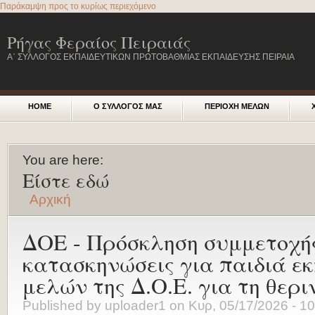
Παράκαμψη προς το κυρίως περιεχόμενο
Ρήγας Φεραίος Πειραιάς
Α΄ ΣΥΛΛΟΓΟΣ ΕΚΠΑΙΔΕΥΤΙΚΩΝ ΠΡΩΤΟΒΑΘΜΙΑΣ ΕΚΠΑΙΔΕΥΣΗΣ ΠΕΙΡΑΙΑ
HOME
Ο ΣΥΛΛΟΓΟΣ ΜΑΣ
ΠΕΡΙΟΧΗ ΜΕΛΩΝ
You are here:
Είστε εδώ
Αρχική
ΔΟΕ - Πρόσκληση συμμετοχή
κατασκηνώσεις για παιδιά ε
μελών της Δ.Ο.Ε. για τη θερι
Published by
uploader1
on
Κυρ, 05/17/2026 - 10