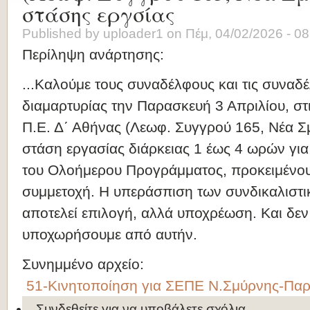
στάσης εργσίας
Published by
uploader1
on
Πέμ, 04/02/2026 - 08
Περίληψη ανάρτησης:
...Καλούμε τους συναδέλφους και τις συνα
διαμαρτυρίας την Παρασκευή 3 Απριλίου, στ
Π.Ε. Δ΄ Αθήνας (Λεωφ. Συγγρού 165, Νέα 
στάση εργασίας διάρκειας 1 έως 4 ωρών για 
του Ολοήμερου Προγράμματος, προκειμένου 
συμμετοχή. Η υπεράσπιση των συνδικαλιστι
αποτελεί επιλογή, αλλά υποχρέωση. Και δεν
υποχωρήσουμε από αυτήν.
Συνημμένο αρχείο:
51-Κινητοποίηση για ΣΕΠΕ Ν.Σμύρνης-Παρ
Συνδεθείτε
για να υποβάλετε σχόλια