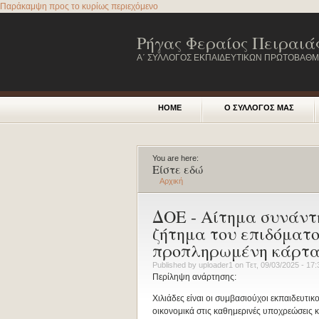
Παράκαμψη προς το κυρίως περιεχόμενο
Ρήγας Φεραίος Πειραιά
Α΄ ΣΥΛΛΟΓΟΣ ΕΚΠΑΙΔΕΥΤΙΚΩΝ ΠΡΩΤΟΒΑΘΜΙ
HOME
Ο ΣΥΛΛΟΓΟΣ ΜΑΣ
You are here:
Είστε εδώ
Αρχική
ΔΟΕ - Αίτημα συνάντ
ζήτημα του επιδόματ
προπληρωμένη κάρτ
Published by
uploader1
on
Τετ, 09/03/2025 - 17:
Περίληψη ανάρτησης:
Χιλιάδες είναι οι συμβασιούχοι εκπαιδευτι
οικονομικά στις καθημερινές υποχρεώσεις κ