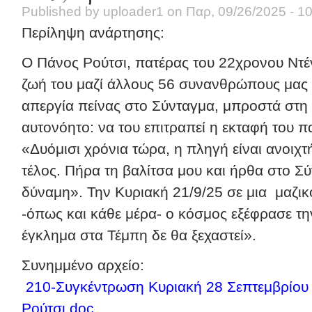
Published by
uploader1
on
Παρ, 09/26/2025 - 1
Περίληψη ανάρτησης:
O Πάνος Ρούτσι, πατέρας του 22χρονου Ντέν
ζωή του μαζί άλλους 56 συνανθρώπους μας σ
απεργία πείνας στο Σύνταγμα, μπροστά στη
αυτονόητο: να του επιτραπεί η εκταφή του πα
«Δυόμισι χρόνια τώρα, η πληγή είναι ανοιχτή
τέλος. Πήρα τη βαλίτσα μου και ήρθα στο Σύ
δύναμη». Την Κυριακή 21/9/25 σε μια μαζι
-όπως και κάθε μέρα- ο κόσμος εξέφρασε τ
έγκλημα στα Τέμπη δε θα ξεχαστεί».
Συνημμένο αρχείο:
210-Συγκέντρωση Κυριακή 28 Σεπτεμβρίου
Ρούτσι.doc