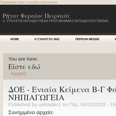
Παράκαμψη προς το κυρίως περιεχόμενο
Ρήγας Φεραίος Πειραιάς
Α΄ ΣΥΛΛΟΓΟΣ ΕΚΠΑΙΔΕΥΤΙΚΩΝ ΠΡΩΤΟΒΑΘΜΙΑΣ ΕΚΠΑΙΔΕΥΣΗΣ ΠΕΙΡΑΙΑ
HOME
Ο ΣΥΛΛΟΓΟΣ ΜΑΣ
ΠΕΡΙΟΧΗ ΜΕΛΩΝ
You are here:
Είστε εδώ
Αρχική
ΔΟΕ - Ενιαία Κείμενα Β-Γ Φά
ΝΗΠΙΑΓΩΓΕΙΑ
Published by
uploader1
on
Πέμ, 05/22/2025 - 19
Συνημμένο αρχείο: