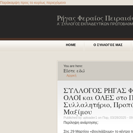
Παράκαμψη προς το κυρίως περιεχόμενο
Ρήγας Φεραίος Πειραιά
Α΄ ΣΥΛΛΟΓΟΣ ΕΚΠΑΙΔΕΥΤΙΚΩΝ ΠΡΩΤΟΒΑΘΜΙ
HOME
Ο ΣΥΛΛΟΓΟΣ ΜΑΣ
You are here:
Είστε εδώ
Αρχική
ΣΥΛΛΟΓΟΣ ΡΗΓΑΣ ΦΕ
ΟΛΟΙ και ΟΛΕΣ στο 
Συλλαλητήριο, Προπύ
Μαξίμου
Published by
uploader1
on
Παρ, 03/28/2025 - 09
Περίληψη ανάρτησης:
Στις 29 Μαρτίου «βουλιάζουμε» το κέντρο 