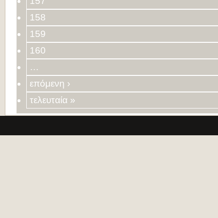
157
158
159
160
…
επόμενη ›
τελευταία »