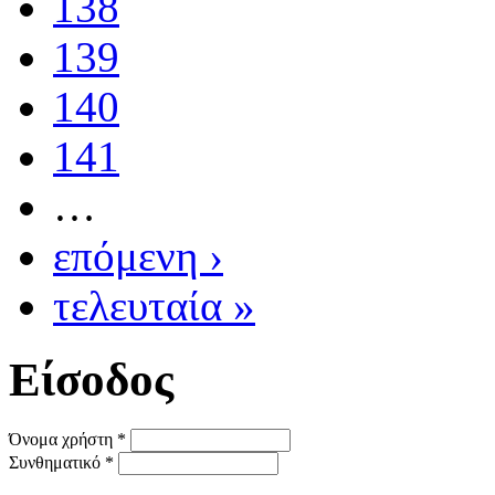
138
139
140
141
…
επόμενη ›
τελευταία »
Είσοδος
Όνομα χρήστη
*
Συνθηματικό
*