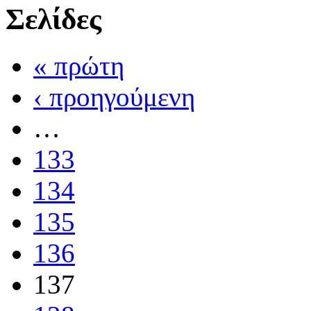
Σελίδες
« πρώτη
‹ προηγούμενη
…
133
134
135
136
137