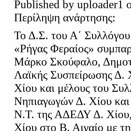
Published by
uploader1
Περίληψη ανάρτησης:
Το Δ.Σ. του Α΄ Συλλόγου
«Ρήγας Φεραίος» συμπαρ
Μάρκο Σκούφαλο, Δημοτι
Λαϊκής Συσπείρωσης Δ. 
Χίου και μέλους του Συ
Νηπιαγωγών Δ. Χίου και
Ν.Τ. της ΑΔΕΔΥ Δ. Χίου
Χίου στο Β. Αιγαίο με τ