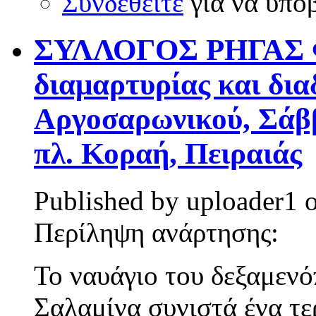
Συνδεθείτε
για να υπο
ΣΥΛΛΟΓΟΣ ΡΗΓΑΣ Φ
διαμαρτυρίας και δια
Αργοσαρωνικού, Σάββ
πλ. Κοραή, Πειραιάς
Published by
uploader1
Περίληψη ανάρτησης:
Το ναυάγιο του δεξαμεν
Σαλαμίνα συνιστά ένα τε