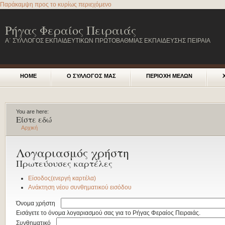
Παράκαμψη προς το κυρίως περιεχόμενο
Ρήγας Φεραίος Πειραιάς
Α΄ ΣΥΛΛΟΓΟΣ ΕΚΠΑΙΔΕΥΤΙΚΩΝ ΠΡΩΤΟΒΑΘΜΙΑΣ ΕΚΠΑΙΔΕΥΣΗΣ ΠΕΙΡΑΙΑ
HOME
Ο ΣΥΛΛΟΓΟΣ ΜΑΣ
ΠΕΡΙΟΧΗ ΜΕΛΩΝ
You are here:
Είστε εδώ
Αρχική
Λογαριασμός χρήστη
Πρωτεύουσες καρτέλες
Είσοδος
(ενεργή καρτέλα)
Ανάκτηση νέου συνθηματικού εισόδου
Όνομα χρήστη
*
Εισάγετε το όνομα λογαριασμού σας για το Ρήγας Φεραίος Πειραιάς.
Συνθηματικό
*